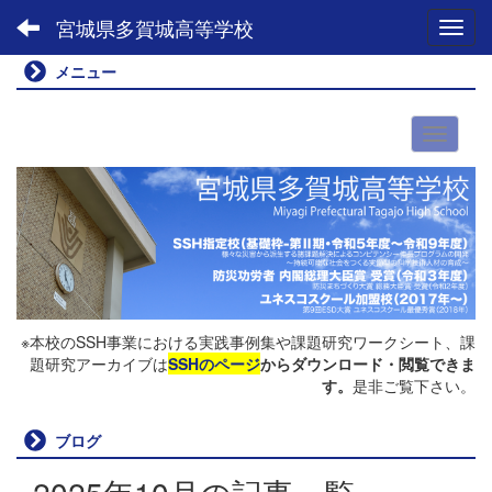
宮城県多賀城高等学校
Toggl
メニュー
※本校のSSH事業における実践事例集や課題研究ワークシート、課
題研究アーカイブは
SSHのページ
からダウンロード・閲覧できま
す。
是非ご覧下さい。
ブログ