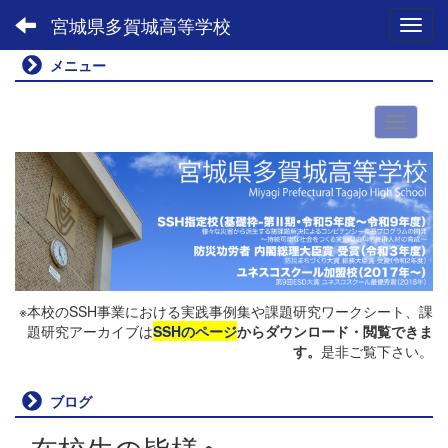
宮城県多賀城高等学校
Toggl
メニュー
※本校のSSH事業における実践事例集や課題研究ワークシート、課
題研究アーカイブは
SSHのページ
からダウンロード・閲覧できま
す。
是非ご覧下さい。
ブログ