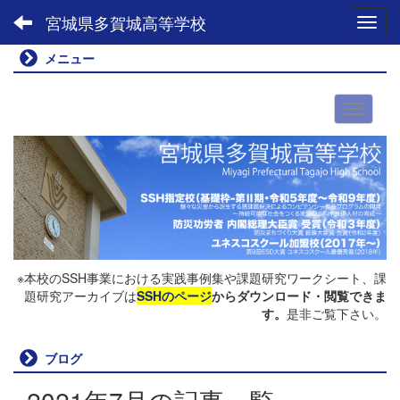
宮城県多賀城高等学校
Toggl
メニュー
※本校のSSH事業における実践事例集や課題研究ワークシート、課
題研究アーカイブは
SSHのページ
からダウンロード・閲覧できま
す。
是非ご覧下さい。
ブログ