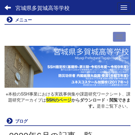
宮城県多賀城高等学校
Toggl
メニュー
※本校のSSH事業における実践事例集や課題研究ワークシート、課
題研究アーカイブは
SSHのページ
からダウンロード・閲覧できま
す。
是非ご覧下さい。
ブログ