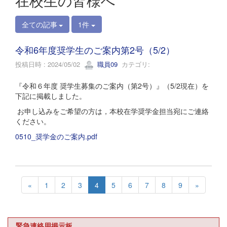
在校生の皆様へ
全ての記事
1件
令和6年度奨学生のご案内第2号（5/2）
投稿日時 : 2024/05/02
職員09
カテゴリ:
『令和６年度 奨学生募集のご案内（第2号）』（5/2現在）を
下記に掲載しました。
お申し込みをご希望の方は，本校在学奨学金担当宛にご連絡
ください。
0510_奨学金のご案内.pdf
«
1
2
3
4
5
6
7
8
9
»
緊急連絡用掲示板