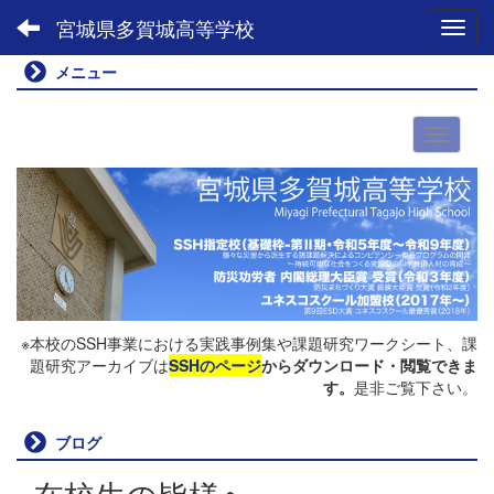
宮城県多賀城高等学校
Toggl
メニュー
※本校のSSH事業における実践事例集や課題研究ワークシート、課
題研究アーカイブは
SSHのページ
からダウンロード・閲覧できま
す。
是非ご覧下さい。
ブログ