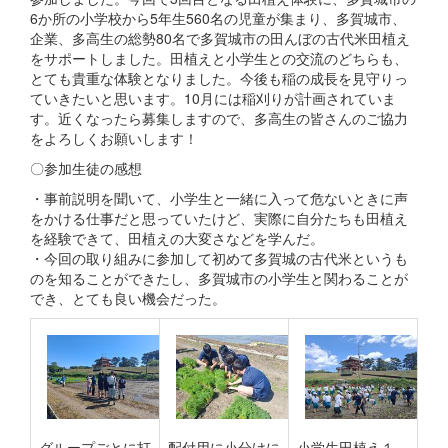
6か所の小学校から5年生560名の児童が集まり、多賀城市、
企業、多高生の総勢80名で多賀城市の田んぼの古代米田植え
をサポートしました。田植えと小学生との交流のどちらも、
とても貴重な体験となりました。今後も稲の成長を見守りっ
ていきたいと思います。10月には稲刈りが計画されていま
す。近くなったら募集しますので、多高生の皆さんのご協力
をよろしくお願いします！
〇参加生徒の感想
・事前説明を聞いて、小学生と一緒に入って危ないときに声
をかける仕事だと思っていたけど、実際に自分たちも田植え
を経験できて、田植えの大変さなどを学んだ。
・今回の取り組みに参加して初めて多賀城の古代米というも
のを知ることができたし、多賀城市の小学生と関わることが
でき、とても良い機会だった。
グループごとに打
配付用に小分けに
小学生田植え１