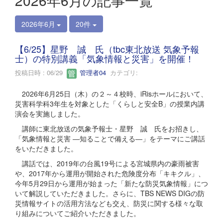
2026年6月の記事一覧
2026年6月
20件
【6/25】星野 誠 氏（tbc東北放送 気象予報
士）の特別講義「気象情報と災害」を開催！
投稿日時 : 06/29
管理者04
カテゴリ:
2026年6月25日（木）の２～４校時、iRisホールにおいて、
災害科学科3年生を対象とした「くらしと安全B」の授業内講
演会を実施しました。
講師に東北放送の気象予報士・星野 誠 氏をお招きし、
「気象情報と災害 ―知ることで備える―」をテーマにご講話
をいただきました。
講話では、2019年の台風19号による宮城県内の豪雨被害
や、2017年から運用が開始された危険度分布「キキクル」、
今年5月29日から運用が始まった「新たな防災気象情報」につ
いて解説していただきました。さらに、TBS NEWS DIGの防
災情報サイトの活用方法なども交え、防災に関する様々な取
り組みについてご紹介いただきました。