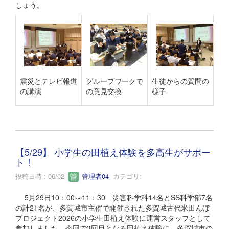
しょう。
震災とテレビ報道
グループワークで
生徒からの質問の
の講演
の意見交換
様子
【5/29】 小学生の田植え体験を多高生がサポー
ト！
投稿日時 : 06/02
管理者04
カテゴリ:
5月29日10：00～11：30 災害科学科14名とSS科学部7名
の計21名が、多賀城市主催で開催された多賀城古代米田んぼ
プロジェクト2026の小学生田植え体験に運営スタッフとして
参加しました。今回で3回目となる田植え体験に、多賀城市の