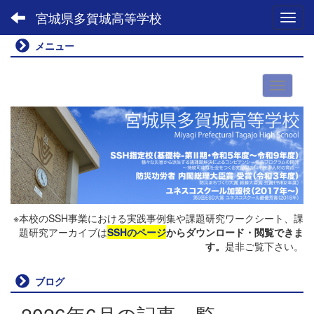
宮城県多賀城高等学校
Toggl
メニュー
※本校のSSH事業における実践事例集や課題研究ワークシート、課
題研究アーカイブは
SSHのページ
からダウンロード・閲覧できま
す。
是非ご覧下さい。
ブログ