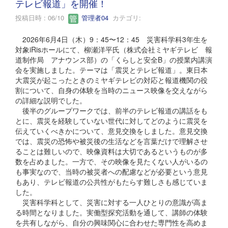
テレビ報道」を開催！
投稿日時 : 06/10
管理者04
カテゴリ:
2026年6月4日（木）9：45〜12：45 災害科学科3年生を
対象iRisホールにて、柳瀬洋平氏（株式会社ミヤギテレビ 報
道制作局 アナウンス部）の「くらしと安全B」の授業内講演
会を実施しました。テーマは「震災とテレビ報道」。東日本
大震災が起こったときのミヤギテレビの対応と報道機関の役
割について、自身の体験を当時のニュース映像を交えながら
の詳細な説明でした。
後半のグループワークでは、前半のテレビ報道の講話をも
とに、震災を経験していない世代に対してどのように震災を
伝えていくべきかについて、意見交換をしました。意見交換
では、震災の恐怖や被災後の生活などを言葉だけで理解させ
ることは難しいので、映像資料は大切であるというものが多
数を占めました。一方で、その映像を見たくない人がいるの
も事実なので、当時の被災者への配慮などが必要という意見
もあり、テレビ報道の公共性がもたらす難しさも感じていま
した。
災害科学科として、災害に対する一人ひとりの意識が高ま
る時間となりました。実働型探究活動を通して、講師の体験
を共有しながら、自分の興味関心に合わせた専門性を高めま