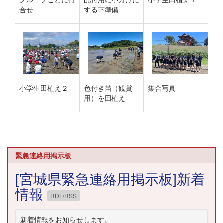
合せ
する下準備
小学生田植え２
色付き苗（観賞
集合写真
用）を田植え
緊急連絡用掲示板
[宮城県緊急連絡用掲示板]新着
情報
RDF/RSS
新着情報をお知らせします。