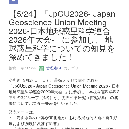
【5/24】「JpGU2026- Japan
Geoscience Union Meeting
2026-日本地球惑星科学連合
2026年大会-」に参加し、 地
球惑星科学についての知見を
深めてきました！
投稿日時 : 05/28
管理者04
カテゴリ:
令和8年5月24日（日）、幕張メッセで開催された
「JpGU2026 - Japan Geoscience Union Meeting 2026 - 日本
地球惑星科学連合2026年大会 -」に参加し、本校災害科学科3
年生の2グループ（4名）が、災害科学研究（探究活動）の成
果についてポスター発表を行いました。
発表テーマは、
・「海面水温の上昇が東北地方における局地的大雨の発生頻
度および強度に及ぼす影響」
・「縮流による影響を加味した津波浸水ハザードマップの考