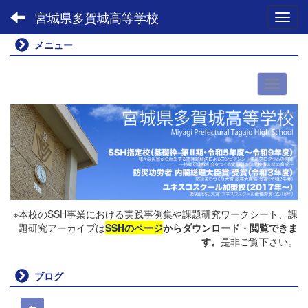
宮城県多賀城高等学校
Toggl
メニュー
※本校のSSH事業における実践事例集や課題研究ワークシート、課
題研究アーカイブは
SSHのページ
からダウンロード・閲覧できま
す。
是非ご覧下さい。
ブログ