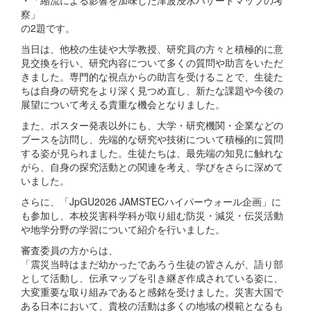
察」
の2題です。
当日は、他校の生徒や大学教授、研究員の方々と積極的に意
見交換を行い、研究内容について多くの質問や助言をいただ
きました。専門的な視点からの助言を受けることで、生徒た
ちは自身の研究をより深く見つめ直し、新たな課題や今後の
展望について考える貴重な機会となりました。
また、ポスター発表以外にも、大学・研究機関・企業などの
ブースを訪問し、先端的な研究や技術について積極的に質問
する姿が見られました。生徒たちは、最先端の知見に触れな
がら、自身の探究活動との関連を考え、学びをさらに深めて
いました。
さらに、「JpGU2026 JAMSTECハイパーウォール企画」に
も参加し、本校災害科学科が取り組む防災・減災・伝災活動
や地学分野の学習について紹介を行いました。
審査委員の方からは、
「震災当時はまだ幼かったであろう生徒の皆さんが、語り部
として活動し、伝承マップを引き継ぎ作成されている姿に、
大変重要な取り組みであると感銘を受けました。災害大国で
ある日本において、貴校の活動は多くの地域の模範となるも