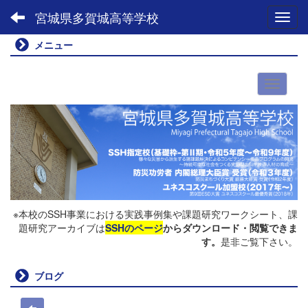
宮城県多賀城高等学校
Toggl
メニュー
※本校のSSH事業における実践事例集や課題研究ワークシート、課
題研究アーカイブは
SSHのページ
からダウンロード・閲覧できま
す。
是非ご覧下さい。
ブログ