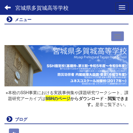
宮城県多賀城高等学校
Toggl
メニュー
※本校のSSH事業における実践事例集や課題研究ワークシート、課
題研究アーカイブは
SSHのページ
からダウンロード・閲覧できま
す。
是非ご覧下さい。
ブログ