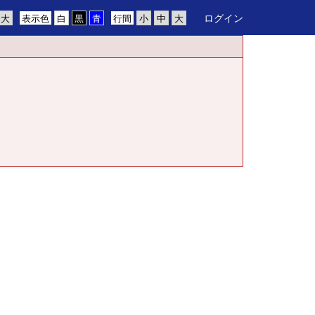
ログイン
表示色
行間