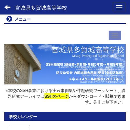
宮城県多賀城高等学校
Toggl
メニュー
※本校のSSH事業における実践事例集や課題研究ワークシート、課
題研究アーカイブは
SSHのページ
からダウンロード・閲覧できま
す。
是非ご覧下さい。
学校カレンダー