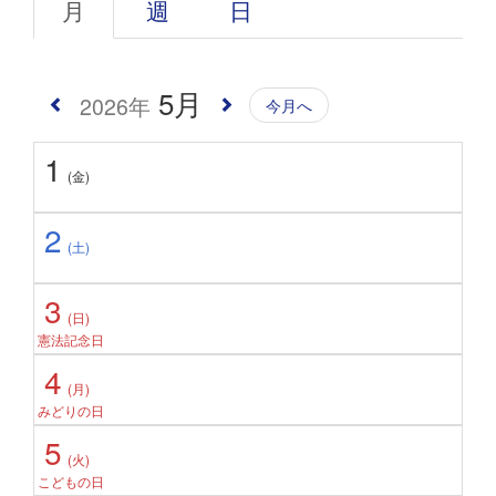
月
週
日
5月
2026年
今月へ
1
(金)
2
(土)
3
(日)
憲法記念日
4
(月)
みどりの日
5
(火)
こどもの日