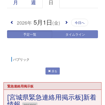
月
週
日
5月1日
2026年
(金)
今日へ
予定一覧
タイムライン
パブリック
戻る
緊急連絡用掲示板
[宮城県緊急連絡用掲示板]新着
情報
RDF/RSS