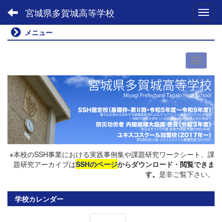
宮城県多賀城高等学校
Toggl
メニュー
※本校のSSH事業における実践事例集や課題研究ワークシート、課
題研究アーカイブは
SSHのページ
からダウンロード・閲覧できま
す。
是非ご覧下さい。
学校カレンダー