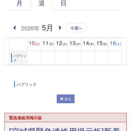
月
週
日
5月
2026年
今週へ
10
11
12
13
14
15
16
(日)
(月)
(火)
(水)
(木)
(金)
(土)
パブリッ
ク
パブリック
戻る
緊急連絡用掲示板