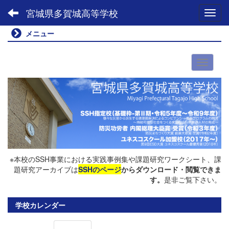
宮城県多賀城高等学校
Toggl
メニュー
※本校のSSH事業における実践事例集や課題研究ワークシート、課
題研究アーカイブは
SSHのページ
からダウンロード・閲覧できま
す。
是非ご覧下さい。
学校カレンダー