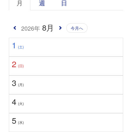
月
週
日
8月
2026年
今月へ
1
(土)
2
(日)
3
(月)
4
(火)
5
(水)