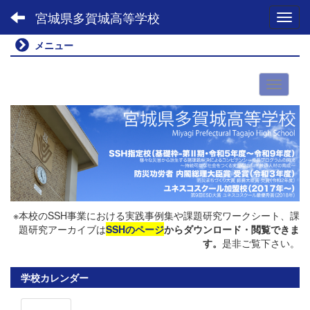
宮城県多賀城高等学校
Toggl
メニュー
※本校のSSH事業における実践事例集や課題研究ワークシート、課
題研究アーカイブは
SSHのページ
からダウンロード・閲覧できま
す。
是非ご覧下さい。
学校カレンダー