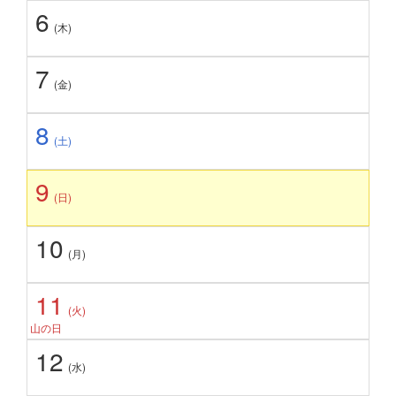
6
(木)
7
(金)
8
(土)
9
(日)
10
(月)
11
(火)
山の日
12
(水)