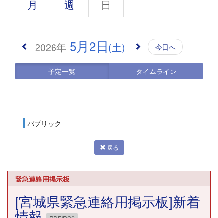
月
週
日
5月2日
2026年
(土)
今日へ
予定一覧
タイムライン
パブリック
戻る
緊急連絡用掲示板
[宮城県緊急連絡用掲示板]新着
情報
RDF/RSS