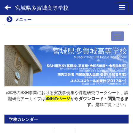
宮城県多賀城高等学校
Toggl
メニュー
※本校のSSH事業における実践事例集や課題研究ワークシート、課
題研究アーカイブは
SSHのページ
からダウンロード・閲覧できま
す。
是非ご覧下さい。
学校カレンダー