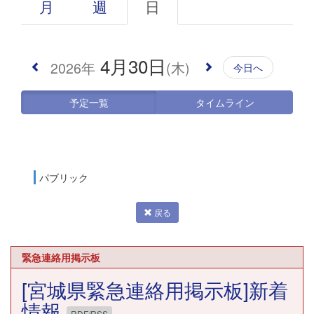
月
週
日
4月30日
2026年
(木)
今日へ
予定一覧
タイムライン
パブリック
戻る
緊急連絡用掲示板
[宮城県緊急連絡用掲示板]新着
情報
RDF/RSS