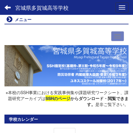
宮城県多賀城高等学校
Toggl
メニュー
※本校のSSH事業における実践事例集や課題研究ワークシート、課
題研究アーカイブは
SSHのページ
からダウンロード・閲覧できま
す。
是非ご覧下さい。
学校カレンダー