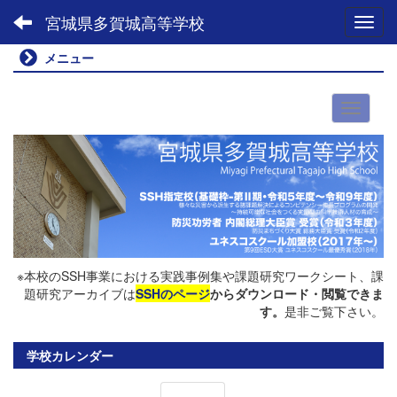
宮城県多賀城高等学校
Toggl
メニュー
00:00
01:00
※本校のSSH事業における実践事例集や課題研究ワークシート、課
題研究アーカイブは
SSHのページ
からダウンロード・閲覧できま
02:00
す。
是非ご覧下さい。
03:00
学校カレンダー
04:00