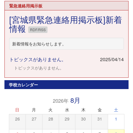
22:00
緊急連絡用掲示板
[宮城県緊急連絡用掲示板]新着
23:00
情報
RDF/RSS
新着情報をお知らせします。
トピックスがありません。
2025/04/14
トピックスがありません。
学校カレンダー
8月
2026年
日
月
火
水
木
金
土
26
27
28
29
30
31
1