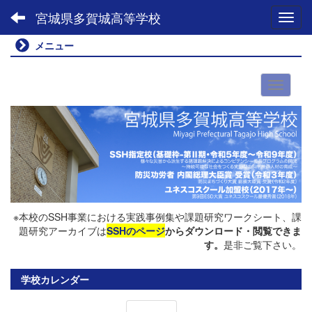
宮城県多賀城高等学校
Toggl
メニュー
00:00
01:00
※本校のSSH事業における実践事例集や課題研究ワークシート、課
題研究アーカイブは
SSHのページ
からダウンロード・閲覧できま
02:00
す。
是非ご覧下さい。
03:00
学校カレンダー
04:00