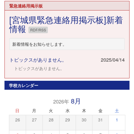
22:00
緊急連絡用掲示板
[宮城県緊急連絡用掲示板]新着
23:00
情報
RDF/RSS
新着情報をお知らせします。
トピックスがありません。
2025/04/14
トピックスがありません。
学校カレンダー
8月
2026年
日
月
火
水
木
金
土
26
27
28
29
30
31
1